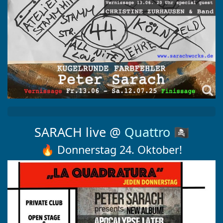
SARACH live @
Quattro
🏴‍☠️
🔥 Donnerstag 24. Oktober!