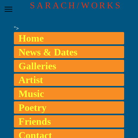
SARACH/WORKS
">
Home
News & Dates
Galleries
Artist
Music
Poetry
Friends
Contact